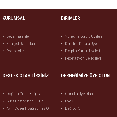
KURUMSAL
BİRİMLER
Beyannameler
Yönetim Kurulu Üyeleri
Faaliyet Raporları
Denetim Kurulu Üyeleri
Protokoller
Disiplin Kurulu Üyeleri
Federasyon Delegeleri
DESTEK OLABİLİRSİNİZ
DERNEĞİMİZE ÜYE OLUN
Doğum Günü Bağışla
Gönüllü Üye Olun
Burs Desteğinde Bulun
Üye Ol
Aylık Düzenli Bağışçımız Ol
Bağışçı Ol