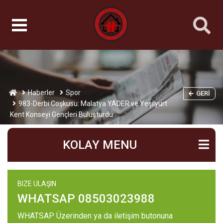
Haberler
Spor
GERI
983-Derbi Coşkusu: Malatya YADER ve Yeşilyurt
Kent Konseyi Gençleri Buluşturdu
KOLAY MENU
BIZE ULAŞIN
WHATSAP 08503023988
WHATSAP Üzerinden ya da iletişim butonuna