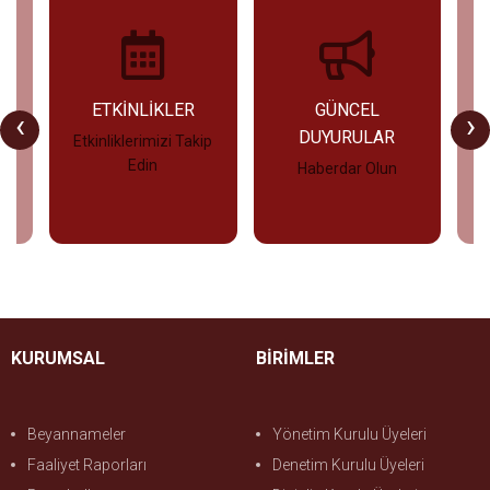
U
ETKİNLİKLER
GÜNCEL
‹
›
DUYURULAR
Etkinliklerimizi Takip
Edin
Haberdar Olun
İncele
İncele
KURUMSAL
BİRİMLER
Beyannameler
Yönetim Kurulu Üyeleri
Faaliyet Raporları
Denetim Kurulu Üyeleri