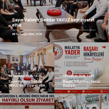
16 Haziran 2026, 13:21
08 Temmuz 2026, 14:35
16 Haziran 2026, 13:21
Sayın Valimiz Seddar
Başarı Hikayeleri Serisi
YAVUZ beyi ziyaret ettik
Başlıyor
12 Haziran 2026, 15:37
12 Haziran 2026, 15:00
İl Müdürü Sayın Ömer
Faruk ERGÜN beye
Sivil Sesler
Hayırlı Olsun
Festivalinde Yine
Ziyaretinde Bulunduk
Yerimizi Aldık