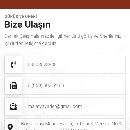
Dernek Çalışmalarımız ile ilgili her türlü görüş ve önerileriniz
için lütfen iletişime geçiniz.
08503023988
0 (850) 302 39 88
malatyayader@gmail.com
Bostanbaşı Mahallesi Geçici Ticaret Merkezi No:9
4. konteyner Yeşilyurt / MALATYA