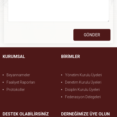
KURUMSAL
BİRİMLER
Beyannameler
Yönetim Kurulu Üyeleri
Faaliyet Raporları
Denetim Kurulu Üyeleri
Protokoller
Disiplin Kurulu Üyeleri
Federasyon Delegeleri
DESTEK OLABİLİRSİNİZ
DERNEĞİMİZE ÜYE OLUN
Doğum Günü Bağışla
Gönüllü Üye Olun
Burs Desteğinde Bulun
Üye Ol
Aylık Düzenli Bağışçımız Ol
Bağışçı Ol