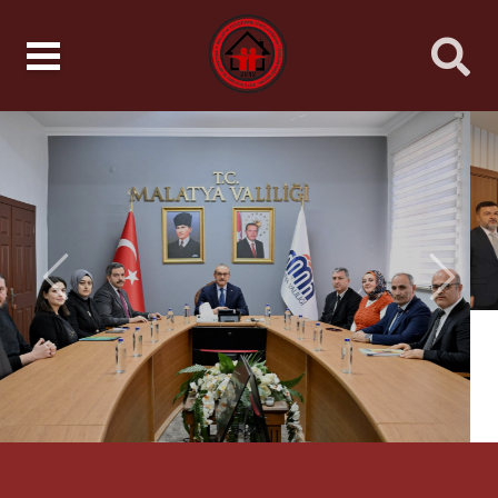
Önceki
Sonrak
HAKKIMIZDA
RAPORLARI
Hakkımızda
Faaliyet Raporları