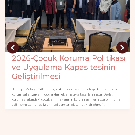
2026-Çocuk Koruma Politikası
ve Uygulama Kapasitesinin
Geliştirilmesi
Bu proje, Malatya YADER'in çocuk hakları savunuculuğu konusundaki
kurumsal altyapısını güçlendirmek amacıyla tasarlanmıştır. Devlet
koruması altındaki çocukların haklarının korunması, yalnızca bir hizmet
değil, aynı zamanda izlenmesi gereken sistematik bir süreçtir.