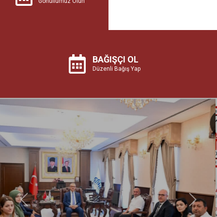
BAĞIŞÇI OL
Düzenli Bağış Yap
Önceki
Sonrak
Başarı Hikayeleri Serisi Başlıyor